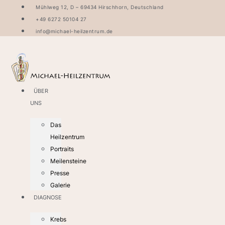
Zum
Mühlweg 12, D – 69434 Hirschhorn, Deutschland
Inhalt
+49 6272 50104 27
wechseln
info@michael-heilzentrum.de
ÜBER
UNS
Das
Heilzentrum
Portraits
Meilensteine
Presse
Galerie
DIAGNOSE
Krebs