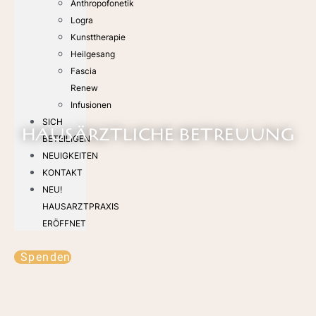
Anthropofonetik
Logra
Kunsttherapie
Heilgesang
Fascia
Renew
Infusionen
SICH
HAUSÄRZTLICHE BETREUUNG
BETEILIGEN
NEUIGKEITEN
KONTAKT
NEU!
HAUSARZTPRAXIS
ERÖFFNET
Spenden