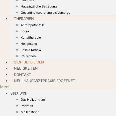
Covid-19
Hausärztliche Betreuung
Gesundheitsberatung als Vorsorge
THERAPIEN
Anthropofonetik
Logra
Kunsttherapie
Heilgesang
Fascia Renew
Infusionen
SICH BETEILIGEN
NEUIGKEITEN
KONTAKT
NEU! HAUSARZTPRAXIS ERÖFFNET
Menü
ÜBER UNS
Das Heilzentrum
Portraits
Meilensteine