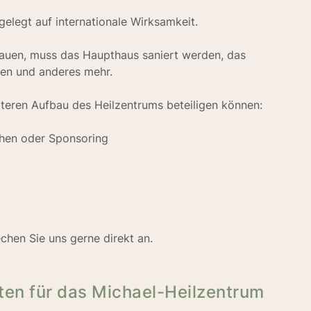
stützen -
ichael-Heilzentrum fördern?
des Heilens« auf 1,5 ha inmitten schönster Natur entstehen
deln und zu heilen, unabhängig vom Gesundheitssystem