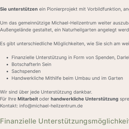
Das Michael-Heilzentrum unter
Werden Sie ein Teil von uns!
Was ermöglichen Sie, wenn Sie das M
Sie tragen dazu bei
, einen ganz besonderen Ort als »Oase 
zu lassen.
Sie fördern
eine ganz neuartige Weise, Menschen zu behan
und öffentlichen Förderungen.